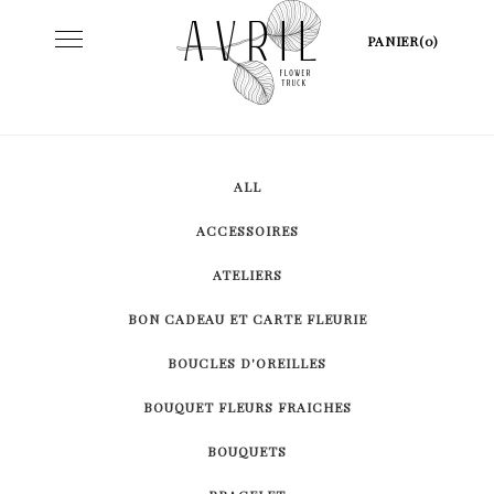
Skip
Toggle
PANIER(0)
to
navigation
content
ALL
ACCESSOIRES
ATELIERS
BON CADEAU ET CARTE FLEURIE
BOUCLES D'OREILLES
BOUQUET FLEURS FRAICHES
BOUQUETS