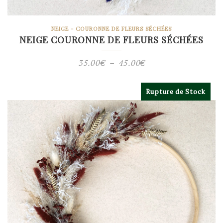
NEIGE - COURONNE DE FLEURS SÉCHÉES
NEIGE COURONNE DE FLEURS SÉCHÉES
Plage
35.00
€
–
45.00
€
de
prix :
Rupture de Stock
35.00€
à
45.00€