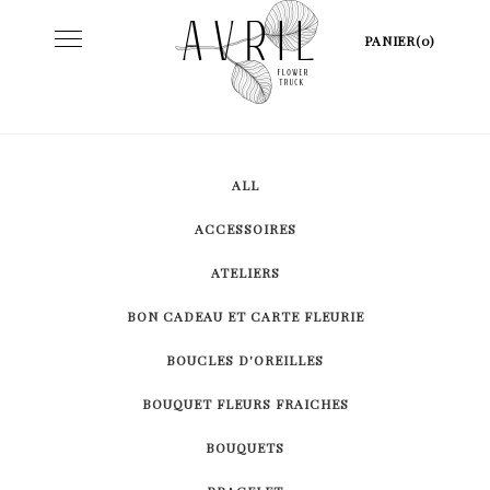
Skip
Toggle
PANIER(0)
to
navigation
content
ALL
ACCESSOIRES
ATELIERS
BON CADEAU ET CARTE FLEURIE
BOUCLES D'OREILLES
BOUQUET FLEURS FRAICHES
BOUQUETS