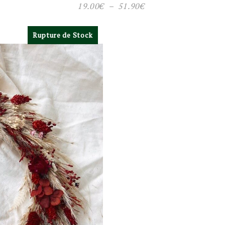
Plage
19.00
€
–
51.90
€
de
Rupture de Stock
prix :
19.00€
à
51.90€