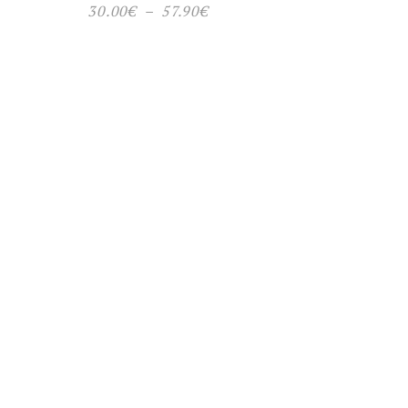
Plage
30.00
€
–
57.90
€
de
prix :
30.00€
à
57.90€