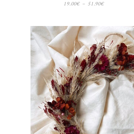
Plage
19.00
€
–
51.90
€
de
prix :
19.00€
à
51.90€