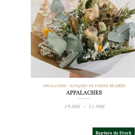
APPALACHES - BOUQUET DE FLEURS SÉCHÉES
APPALACHES
Plage
19.00
€
–
51.90
€
de
prix :
Rupture de Stock
19.00€