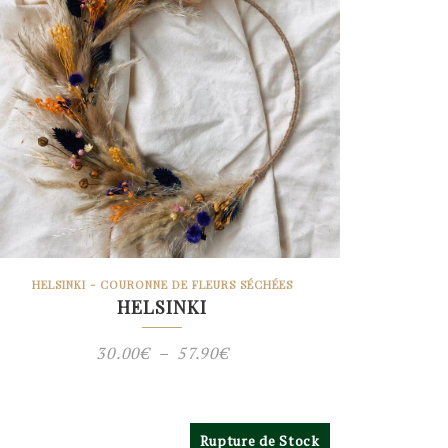
HELSINKI - COURONNE DE FLEURS SÉCHÉES
HELSINKI
Plage
30.00
€
–
57.90
€
de
prix :
Rupture de Stock
30.00€