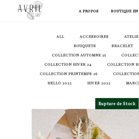
Skip
A PROPOS
BOUTIQUE EN
to
content
ALL
ACCESSOIRES
ATELIE
BOUQUETS
BRACELET
COLLECTION AUTOMNE 25
COLLECT
COLLECTION HIVER 24
COLLECTION HI
COLLECTION PRINTEMPS 26
COLLECTION
HELLO 2022
HIVER 2022
MARCH
Rupture de Stock