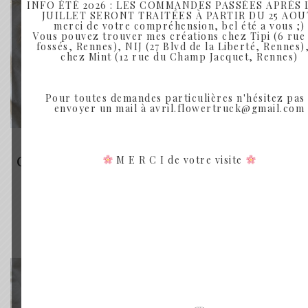
INFO ÉTÉ 2026 : LES COMMANDES PASSÉES APRÈS L
JUILLET SERONT TRAITÉES À PARTIR DU 25 AOU
merci de votre compréhension, bel été a vous ;)
Vous pouvez trouver mes créations chez Tipi (6 rue
fossés, Rennes), NIJ (27 Blvd de la Liberté, Rennes),
chez Mint (12 rue du Champ Jacquet, Rennes)
Pour toutes demandes particulières n'hésitez pas
envoyer un mail à avril.flowertruck@gmail.com
PÊCHE-FRAMBOISE - COURONNE DE FLEURS SÉCHÉES
COURONNE DE FLEURS SÉCHÉES – PÊCHE-
M E R C I de votre visite
FRAMBOISE
Plage
30.00
€
–
45.00
€
de
prix :
Rupture de Stock
30.00€
à