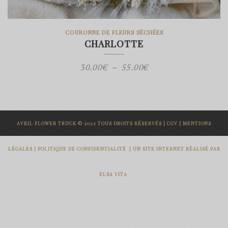
COURONNE DE FLEURS SÉCHÉES
CHARLOTTE
Plage
30.00
€
–
55.00
€
de
prix :
30.00€
AVRIL FLOWER TRUCK © 2022 TOUS DROITS RÉSERVÉS |
CGV
|
MENTIONS
à
55.00€
LÉGALES
|
POLITIQUE DE CONFIDENTIALITÉ
|
UN SITE INTERNET RÉALISÉ PAR
ELSA VITA