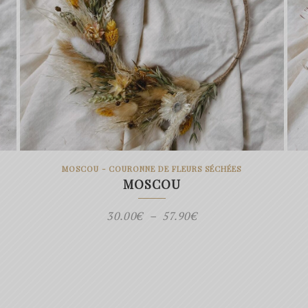
MOSCOU - COURONNE DE FLEURS SÉCHÉES
MOSCOU
Plage
30.00
€
–
57.90
€
de
prix :
30.00€
à