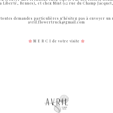
de
la Liberté, Rennes), et chez Mint (12 rue du Champ Jacquet
prix :
30.00€
toutes demandes particulières n'hésitez pas à envoyer un 
avril.flowertruck@gmail.com
à
57.90€
Rupture de Stock
M E R C I de votre visite