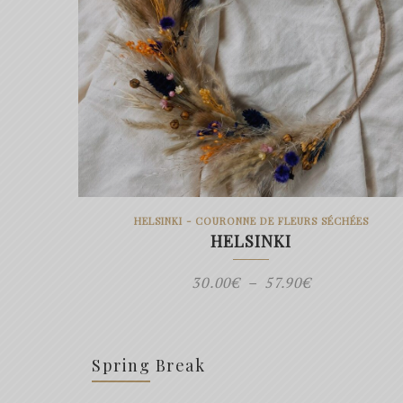
HELSINKI - COURONNE DE FLEURS SÉCHÉES
HELSINKI
Plage
30.00
€
–
57.90
€
de
prix :
30.00€
Spring Break
à