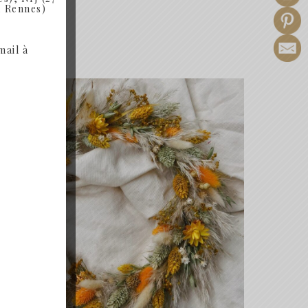
de
, Rennes)
prix :
30.00€
mail à
à
57.90€