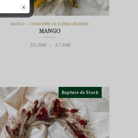
MANGO - COURONNE DE FLEURS SÉCHÉES
MANGO
Plage
30.00
€
–
57.90
€
de
prix :
30.00€
à
57.90€
Rupture de Stock