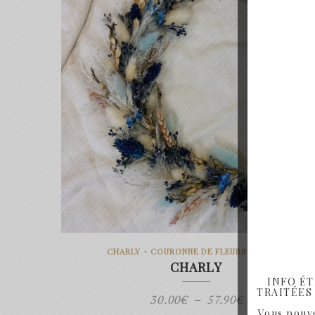
CHARLY - COURONNE DE FLEURS SÉCHÉES
CHARLY
INFO ÉT
TRAITÉES À
Plage
30.00
€
–
57.90
€
Vous pouve