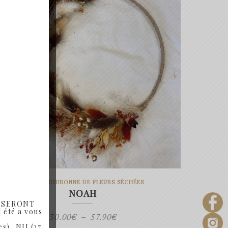
NOAH - COURONNE DE FLEURS SÉCHÉES
NOAH
T SERONT
 été a vous
Plage
30.00
€
–
57.90
€
s), NIJ (27