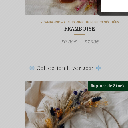
FRAMBOISE - COURONNE DE FLEURS SÉCHÉES
FRAMBOISE
Plage
30.00
€
–
57.90
€
de
prix :
30.00€
Collection hiver 2021
à
57.90€
Rupture de Stock