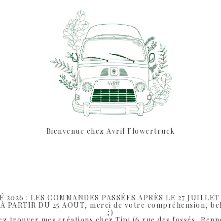
Bienvenue chez Avril Flowertruck
LÉON - COURONNE DE FLEURS SÉCHÉES
LÉON
É 2026 : LES COMMANDES PASSÉES APRÈS LE 27 JUILLE
 PARTIR DU 25 AOUT, merci de votre compréhension, bel
Plage
30.00
€
–
57.90
€
;)
z trouver mes créations chez Tipi (6 rue des fossés, Renne