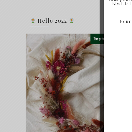
de
Blvd de 
prix :
30.00€
Hello 2022
Pour 
à
57.90€
Rupture de Stock