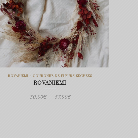
ROVANIEMI - COURONNE DE FLEURS SÉCHÉES
ROVANIEMI
Plage
30.00
€
–
57.90
€
de
prix :
30.00€
à