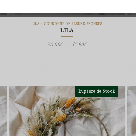
LILA - COURONNE DE FLEURS SÉCHÉES
LILA
Plage
30.00
€
–
57.90
€
de
prix :
30.00€
à
57.90€
Rupture de Stock