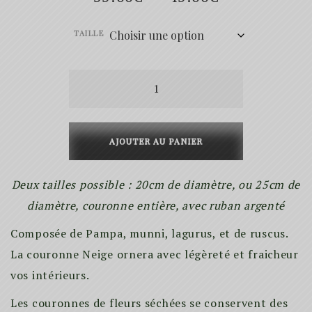
de
TAILLE
prix :
35.00€
quantité
de
à
Neige
45.00€
couronne
AJOUTER AU PANIER
de
fleurs
Deux tailles possible : 20cm de diamètre, ou 25cm de
séchées
diamètre, couronne entière, avec ruban argenté
Composée de Pampa, munni, lagurus, et de ruscus.
La couronne Neige ornera avec légèreté et fraicheur
vos intérieurs.
Les couronnes de fleurs séchées se conservent des