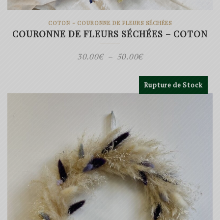
COTON - COURONNE DE FLEURS SÉCHÉES
COURONNE DE FLEURS SÉCHÉES – COTON
Plage
30.00
€
–
50.00
€
de
prix :
Rupture de Stock
30.00€
à
50.00€