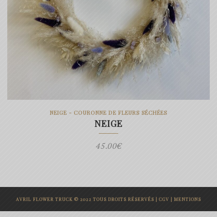
NEIGE - COURONNE DE FLEURS SÉCHÉES
NEIGE
45.00
€
AVRIL FLOWER TRUCK © 2022 TOUS DROITS RÉSERVÉS |
CGV
|
MENTIONS