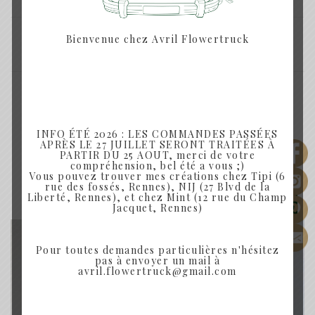
Bienvenue chez Avril Flowertruck
SHARE:
INFO ÉTÉ 2026 : LES COMMANDES PASSÉES
APRÈS LE 27 JUILLET SERONT TRAITÉES À
Produits similaires
PARTIR DU 25 AOUT, merci de votre
compréhension, bel été a vous ;)
Vous pouvez trouver mes créations chez Tipi (6
rue des fossés, Rennes), NIJ (27 Blvd de la
Liberté, Rennes), et chez Mint (12 rue du Champ
Rupture de Stock
Jacquet, Rennes)
Pour toutes demandes particulières n'hésitez
pas à envoyer un mail à
avril.flowertruck@gmail.com