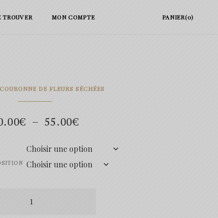
E TROUVER
MON COMPTE
PANIER(0)
 COURONNE DE FLEURS SÉCHÉES
Plage
0.00
€
–
55.00
€
de
prix :
SITION
30.00€
té
à