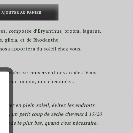
55.00€
a
AJOUTER AU PANIER
es,
c
omposée d’Eryanthus, broom, lagurus,
s, glixia, et de Rhodanthe.
osa apportera du soleil chez vous.
s séchées se conservent des années. Vous
oser sur un mur, une cheminée…
xposer en plein soleil, évitez les endroits
ière, un petit coup de sèche cheveux à 15/20
e mode le plus bas, quand c’est nécessaire.