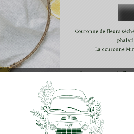
Mimos
Couronne de fleurs séché
phalari
La couronne Mim
Les couronnes de fleur
pouvez l’exp
Astuces :
Evitez de l’e
humides, et pour la pouss
cm de la couronne sur l