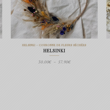
HELSINKI - COURONNE DE FLEURS SÉCHÉES
HELSINKI
Plage
30.00
€
–
57.90
€
de
prix :
30.00€
à
57.90€