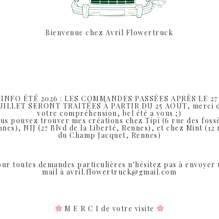
(Photo non contrac
Prévoir minimum
Bienvenue chez Avril Flowertruck
pour la remise en main p
pour les 
INFO ÉTÉ 2026 : LES COMMANDES PASSÉES APRÈS LE 27
UILLET SERONT TRAITÉES À PARTIR DU 25 AOUT, merci 
votre compréhension, bel été a vous ;)
us pouvez trouver mes créations chez Tipi (6 rue des foss
nes), NIJ (27 Blvd de la Liberté, Rennes), et chez Mint (12
du Champ Jacquet, Rennes)
SHARE:
ur toutes demandes particulières n'hésitez pas à envoyer
mail à avril.flowertruck@gmail.com
DESCRIPTION
M E R C I de votre visite