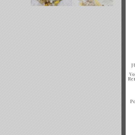
J
Vo
Ren
Po