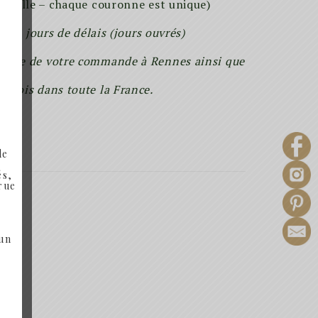
tuelle – chaque couronne est unique)
 3 jours de délais (jours ouvrés)
ropre de votre commande à Rennes ainsi que
envois dans toute la France.
de
és,
 rue
 un