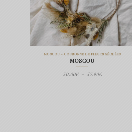
MOSCOU - COURONNE DE FLEURS SÉCHÉES
MOSCOU
Plage
30.00
€
–
57.90
€
de
prix :
30.00€
à
57.90€