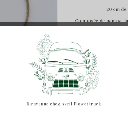
20 cm de 
Composée de pampa, lag
Idéal pour décorer u
Astuces / infos :
Evitez d
humides, et pour la poussiè
bouquet sur le mo
(Photo non contr
Prévoir minim
pour la remise en main
pour le
Bienvenue chez Avril Flowertruck
SHARE: