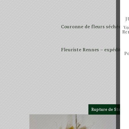
J
Couronne de fleurs séchées to
Vo
Ren
Fleuriste Rennes – expédition
Po
Rupture de Stock