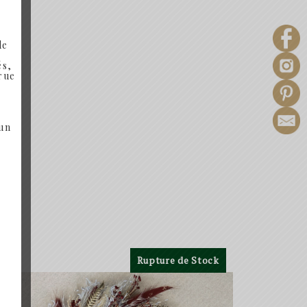
de
és,
 rue
 un
Rupture de Stock