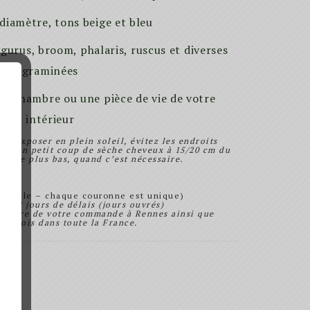
diamètre, tons beige et bleu
urus, broom, phalaris, ruscus et diverses
graminées
ne chambre ou une pièce de vie de votre
intérieur
e l’exposer en plein soleil, évitez les endroits
re, un petit coup de sèche cheveux à 15/20 cm du
de le plus bas, quand c’est nécessaire.
actuelle – chaque couronne est unique)
um 2 jours de délais (jours ouvrés)
 propre de votre commande à Rennes ainsi que
s envois dans toute la France.