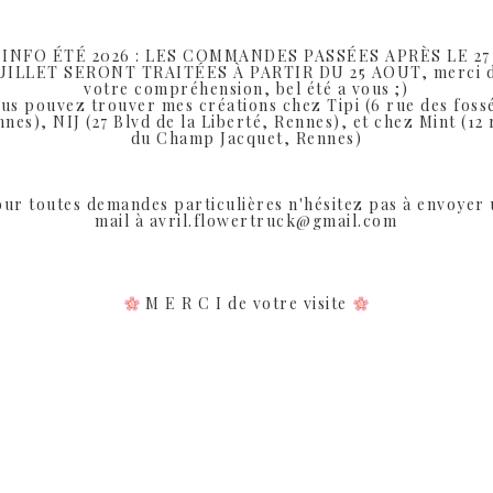
DESCRIPTION
INFO ÉTÉ 2026 : LES COMMANDES PASSÉES APRÈS LE 27
UILLET SERONT TRAITÉES À PARTIR DU 25 AOUT, merci 
votre compréhension, bel été a vous ;)
ns beige et bleu
us pouvez trouver mes créations chez Tipi (6 rue des foss
nes), NIJ (27 Blvd de la Liberté, Rennes), et chez Mint (12
du Champ Jacquet, Rennes)
 dans toute la France
ur toutes demandes particulières n'hésitez pas à envoyer
mail à avril.flowertruck@gmail.com
M E R C I de votre visite
Produits similaires