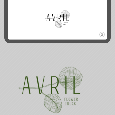
ROSE
35.00
€