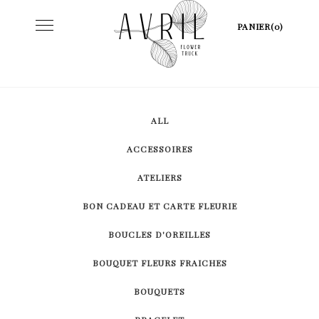
Skip
Toggle
PANIER(0)
to
navigation
content
ALL
ACCESSOIRES
ATELIERS
BON CADEAU ET CARTE FLEURIE
BOUCLES D'OREILLES
BOUQUET FLEURS FRAICHES
BOUQUETS