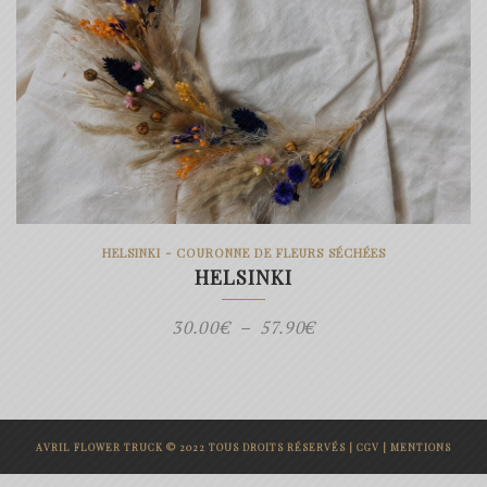
HELSINKI - COURONNE DE FLEURS SÉCHÉES
HELSINKI
Plage
30.00
€
–
57.90
€
de
prix :
30.00€
AVRIL FLOWER TRUCK © 2022 TOUS DROITS RÉSERVÉS |
CGV
|
MENTIONS
à