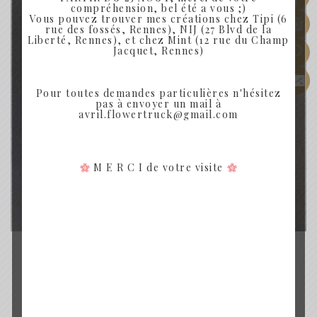
compréhension, bel été a vous ;)
Vous pouvez trouver mes créations chez Tipi (6
rue des fossés, Rennes), NIJ (27 Blvd de la
Liberté, Rennes), et chez Mint (12 rue du Champ
Jacquet, Rennes)
Pour toutes demandes particulières n'hésitez
pas à envoyer un mail à
avril.flowertruck@gmail.com
M E R C I de votre visite
COURONNE DE FLEURS SÉCHÉES
ELSA
Plage
30.00
€
–
55.00
€