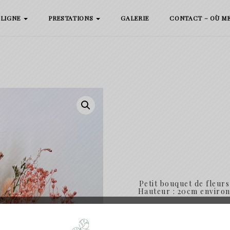
 LIGNE
PRESTATIONS
GALERIE
CONTACT – OÙ M
Petit bouquet de fleurs
Hauteur : 20cm environ
Astuces / infos :
Evitez d
humides, et pour la poussiè