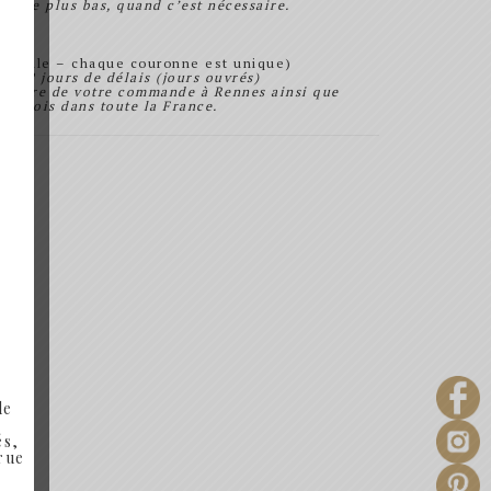
de le plus bas, quand c’est nécessaire.
actuelle – chaque couronne est unique)
um 2 jours de délais (jours ouvrés)
 propre de votre commande à Rennes ainsi que
s envois dans toute la France.
de
és,
 rue