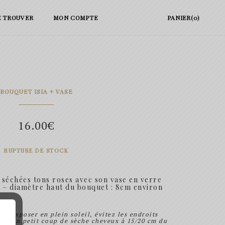
E TROUVER
MON COMPTE
PANIER(0)
BOUQUET ISIA + VASE
16.00
€
RUPTURE DE STOCK
 séchées tons roses avec son vase en verre
 – diamètre haut du bouquet : 8cm environ
e l’exposer en plein soleil, évitez les endroits
re, un petit coup de sèche cheveux à 15/20 cm du