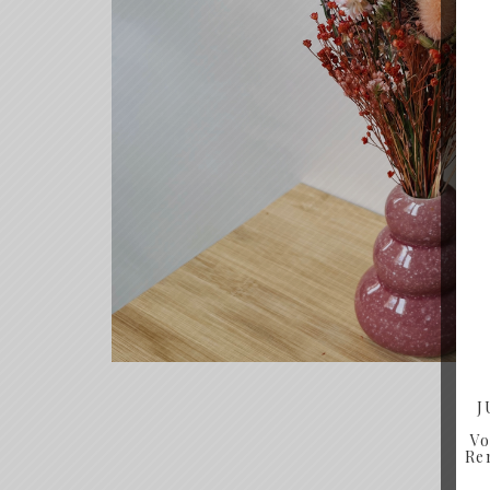
J
Vo
Ren