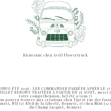
bouquet sur le mo
(Photo non contr
Prévoir minim
pour la remise en main
pour le
SHARE:
Bienvenue chez Avril Flowertruck
INFO ÉTÉ 2026 : LES COMMANDES PASSÉES APRÈS LE 27
UILLET SERONT TRAITÉES À PARTIR DU 25 AOUT, merci 
votre compréhension, bel été a vous ;)
us pouvez trouver mes créations chez Tipi (6 rue des foss
nes), NIJ (27 Blvd de la Liberté, Rennes), et chez Mint (12
du Champ Jacquet, Rennes)