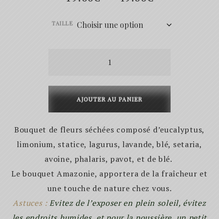
de
TAILLE
prix :
19.00€
quantité
de
à
Bouquet
49.00€
de
AJOUTER AU PANIER
fleurs
séchées
Bouquet de fleurs séchées composé d’eucalyptus,
-
limonium, statice, lagurus, lavande, blé, setaria,
Amazonie
avoine, phalaris, pavot, et de blé.
Le bouquet Amazonie, apportera de la fraîcheur et
une touche de nature chez vous.
Astuces :
Evitez de l’exposer en plein soleil, évitez
les endroits humides, et pour la poussière, un petit