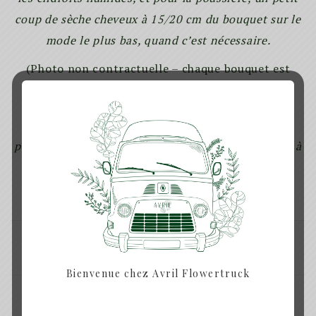
coup de sèche cheveux à 15/20 cm du bouquet sur le
mode le plus bas, quand c’est nécessaire.
(Photo non contractuelle – chaque bouquet est
unique)
Prévoir minimum 3 jours de délais (jours ouvrés)
pour la remise en main propre de votre commande à
Rennes ainsi que
pour les envois dans toute la France.
SHARE:
Bienvenue chez Avril Flowertruck