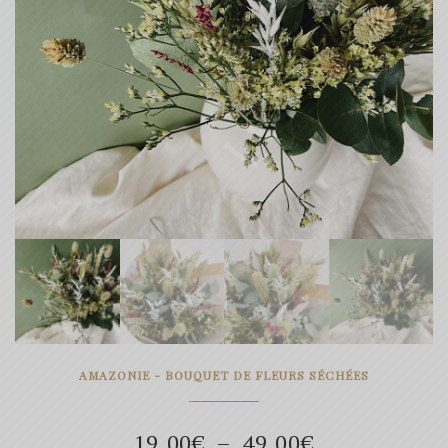
AMAZONIE - BOUQUET DE FLEURS SÉCHÉES
Plage
19.00
€
–
49.00
€