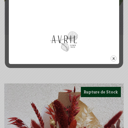
LE FLEURS DES CHAMPS
FLEURS DES CHAMPS
Plage
15.00
€
–
49.00
€
de
prix :
15.00€
Rupture de Stock
à
49.00€