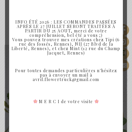
Produits similaires
INFO ÉTÉ 2026 : LES COMMANDES PASSÉES
APRÈS LE 27 JUILLET SERONT TRAITÉES À
PARTIR DU 25 AOUT, merci de votre
compréhension, bel été a vous ;)
Vous pouvez trouver mes créations chez Tipi (6
rue des fossés, Rennes), NIJ (27 Blvd de la
Liberté, Rennes), et chez Mint (12 rue du Champ
Jacquet, Rennes)
Rupture de Stock
Pour toutes demandes particulières n'hésitez
pas à envoyer un mail à
avril.flowertruck@gmail.com
M E R C I de votre visite