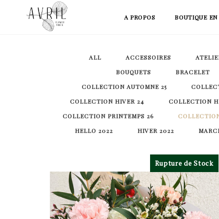
Skip
A PROPOS
BOUTIQUE EN
to
content
ALL
ACCESSOIRES
ATELIE
BOUQUETS
BRACELET
COLLECTION AUTOMNE 25
COLLECT
COLLECTION HIVER 24
COLLECTION HI
COLLECTION PRINTEMPS 26
COLLECTION
HELLO 2022
HIVER 2022
MARCH
Rupture de Stock