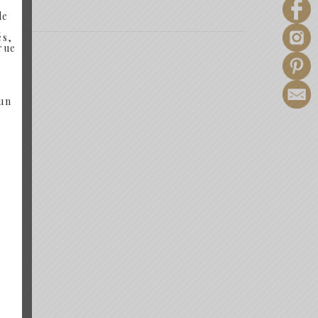
de
és,
 rue
 un