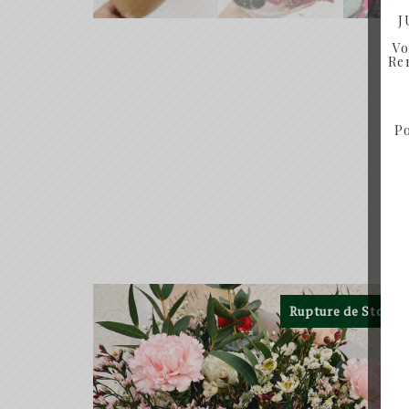
J
Vo
Ren
Po
Rupture de Stock