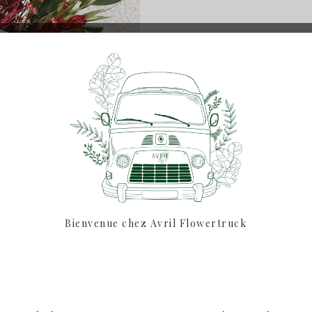
Taille unique
Astuces :
Evitez de l’e
humides, et pour la pouss
cm du bouquet sur le 
(Photo non contra
Bienvenue chez Avril Flowertruck
Prévoir minimum
pour la remise en main p
pour les 