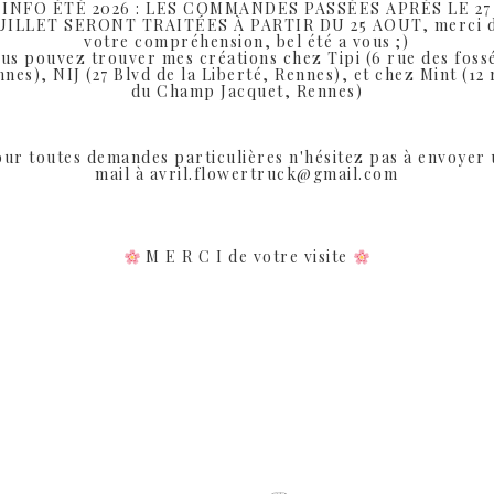
INFO ÉTÉ 2026 : LES COMMANDES PASSÉES APRÈS LE 27
UILLET SERONT TRAITÉES À PARTIR DU 25 AOUT, merci 
votre compréhension, bel été a vous ;)
us pouvez trouver mes créations chez Tipi (6 rue des foss
nes), NIJ (27 Blvd de la Liberté, Rennes), et chez Mint (12
du Champ Jacquet, Rennes)
SHARE:
ur toutes demandes particulières n'hésitez pas à envoyer
mail à avril.flowertruck@gmail.com
Produits similaires
M E R C I de votre visite
Rupture de Stock