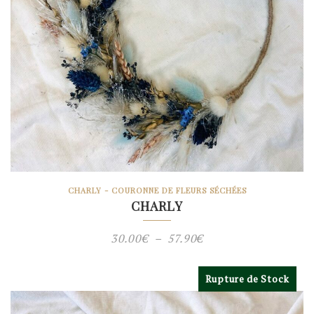
CHARLY - COURONNE DE FLEURS SÉCHÉES
CHARLY
Plage
30.00
€
–
57.90
€
de
prix :
Rupture de Stock
30.00€