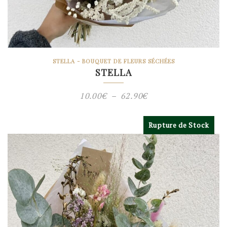
STELLA - BOUQUET DE FLEURS SÉCHÉES
STELLA
Plage
10.00
€
–
62.90
€
de
prix :
Rupture de Stock
10.00€
à
62.90€