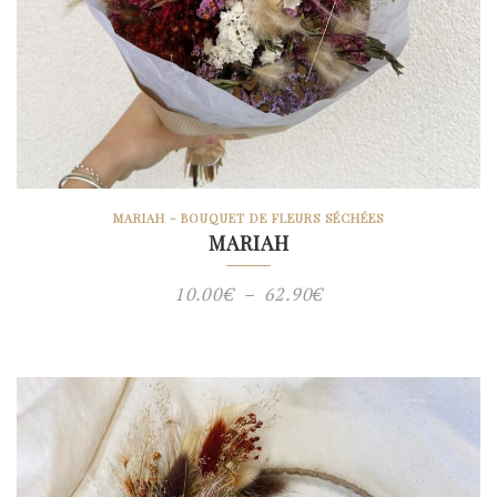
MARIAH - BOUQUET DE FLEURS SÉCHÉES
MARIAH
Plage
10.00
€
–
62.90
€
de
prix :
10.00€
à
62.90€