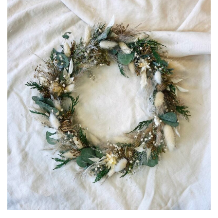
à
57.90€