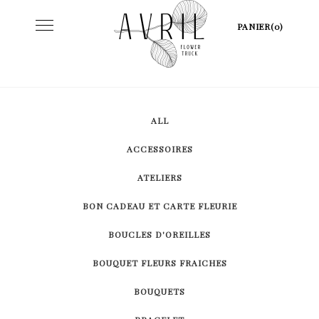
Skip
Toggle
PANIER(0)
to
navigation
content
ALL
ACCESSOIRES
ATELIERS
BON CADEAU ET CARTE FLEURIE
BOUCLES D'OREILLES
BOUQUET FLEURS FRAICHES
BOUQUETS