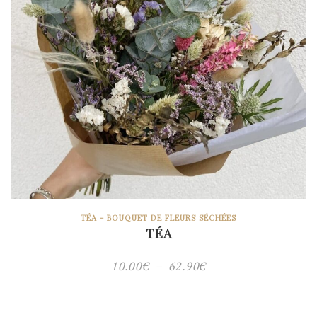
TÉA - BOUQUET DE FLEURS SÉCHÉES
TÉA
Plage
10.00
€
–
62.90
€
de
prix :