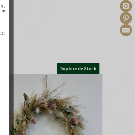
és,
 rue
 un
Rupture de Stock