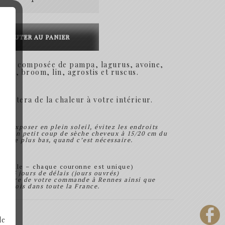
57.90€
AJOUTER AU PANIER
hées composée de pampa, lagurus, avoine,
isum, broom, lin, agrostis et ruscus.
portera de la chaleur à votre intérieur.
e l’exposer en plein soleil, évitez les endroits
re, un petit coup de sèche cheveux à 15/20 cm du
de le plus bas, quand c’est nécessaire.
actuelle – chaque couronne est unique)
um 3 jours de délais (jours ouvrés)
 propre de votre commande à Rennes ainsi que
s envois dans toute la France.
de