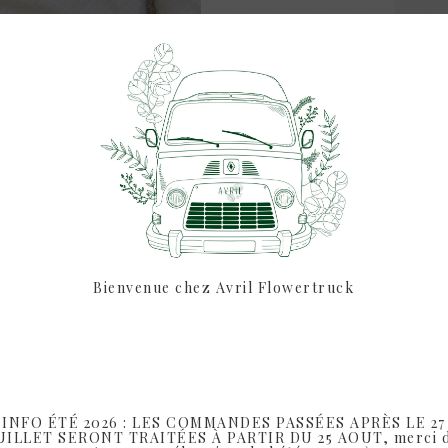
de
Noah
Couronne de fleurs séc
phalaris, helychr
La couronne
Noah
ap
Astuces / infos :
Evitez d
humides, et pour la poussiè
bouquet sur le mo
Bienvenue chez Avril Flowertruck
(Photo non contr
Prévoir minim
pour la remise en main
pour le
INFO ÉTÉ 2026 : LES COMMANDES PASSÉES APRÈS LE 27
SHARE:
UILLET SERONT TRAITÉES À PARTIR DU 25 AOUT, merci 