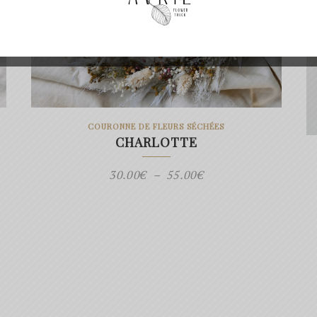
COURONNE DE FLEURS SÉCHÉES
CHARLOTTE
Plage
30.00
€
–
55.00
€
de
prix :
30.00€
à
55.00€