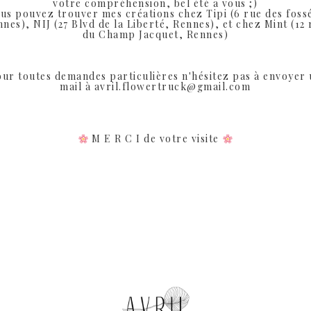
votre compréhension, bel été a vous ;)
us pouvez trouver mes créations chez Tipi (6 rue des foss
nes), NIJ (27 Blvd de la Liberté, Rennes), et chez Mint (12
du Champ Jacquet, Rennes)
ur toutes demandes particulières n'hésitez pas à envoyer
mail à avril.flowertruck@gmail.com
Produits similaires
M E R C I de votre visite
Rupture de Stock