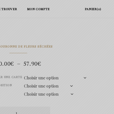
E TROUVER
MON COMPTE
PANIER(0)
COURONNE DE FLEURS SÉCHÉES
Plage
0.00
€
–
57.90
€
de
ER UNE CARTE
prix :
SITION
30.00€
à
té