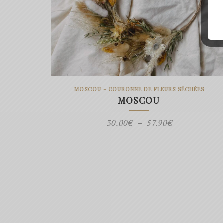
MOSCOU - COURONNE DE FLEURS SÉCHÉES
MOSCOU
Plage
30.00
€
–
57.90
€
de
prix :
30.00€
à
57.90€