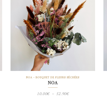
NOA - BOUQUET DE FLEURS SÉCHÉES
NOA
Plage
10.00
€
–
52.90
€
de