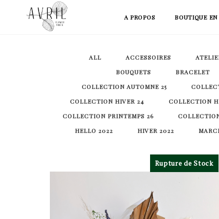
Skip
A PROPOS
BOUTIQUE EN
to
content
ALL
ACCESSOIRES
ATELIE
BOUQUETS
BRACELET
COLLECTION AUTOMNE 25
COLLECT
COLLECTION HIVER 24
COLLECTION HI
COLLECTION PRINTEMPS 26
COLLECTION
HELLO 2022
HIVER 2022
MARCH
Rupture de Stock