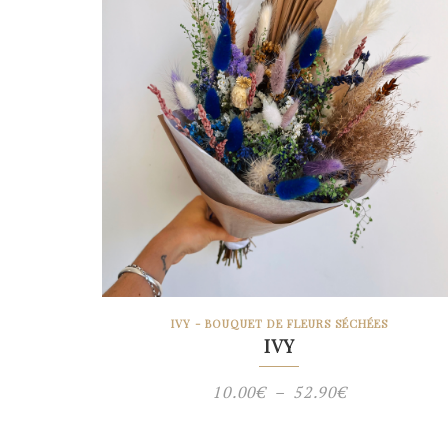
IVY - BOUQUET DE FLEURS SÉCHÉES
IVY
Plage
10.00
€
–
52.90
€
de