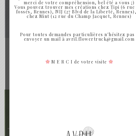
merci de votre compréhension, bel été a vous ;)
Vous pouvez trouver mes créations chez Tipi (6 rue
fossés, Rennes), NIJ (27 Blvd de la Liberté, Rennes),
chez Mint (12 rue du Champ Jacquet, Rennes)
Pour toutes demandes particulières n'hésitez pas
envoyer un mail à avril.flowertruck@gmail.com
MOLÈNE - BOUQUET DE FLEURS SÉCHÉES
MOLÈNE
M E R C I de votre visite
Plage
30.00
€
–
50.00
€
de
prix :
Rupture de Stock
30.00€
à
50.00€