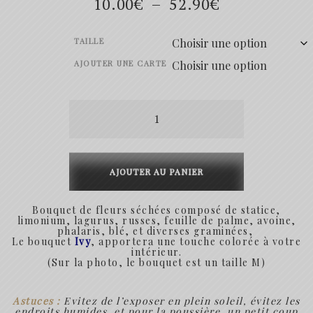
Plage
10.00
€
–
52.90
€
de
TAILLE
prix :
AJOUTER UNE CARTE
10.00€
quantité
à
de
52.90€
Ivy
AJOUTER AU PANIER
Bouquet de fleurs séchées composé de statice,
limonium, lagurus, russes, feuille de palme, avoine,
phalaris, blé, et diverses graminées,
Le bouquet
Ivy
, apportera une touche colorée à votre
intérieur.
(Sur la photo, le bouquet est un taille M)
Astuces :
Evitez de l’exposer en plein soleil, évitez les
endroits humides, et pour la poussière, un petit coup