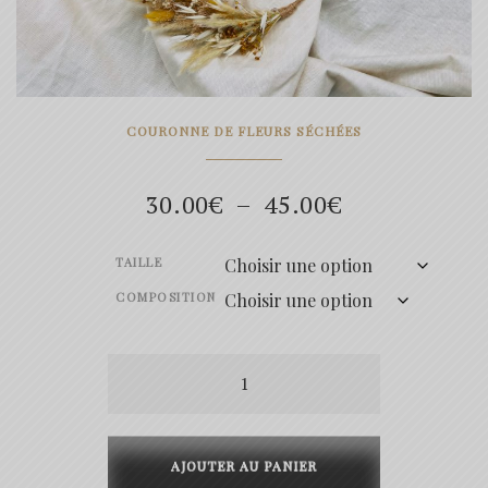
COURONNE DE FLEURS SÉCHÉES
Plage
30.00
€
–
45.00
€
de
TAILLE
prix :
COMPOSITION
30.00€
quantité
à
de
45.00€
Phoebe
AJOUTER AU PANIER