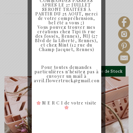
COMMANDES PASSÉES
SHARE:
APRÈS LE 27 JUILLET
SERONT TRAITÉES À
PARTIR DU 25 AOUT, merci
de votre compréhension,
bel été a vous ;)
Vous pouvez trouver mes
créations chez Tipi (6 rue
des fossés, Rennes), NIJ (27
Blvd de la Liberté, Rennes),
et chez Mint (12 rue du
Produits similaires
Champ Jacquet, Rennes)
Pour toutes demandes
Rupture de Stock
particulières n'hésitez pas à
envoyer un mail à
avril.flowertruck@gmail.com
M E R C I de votre visite