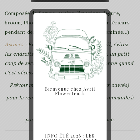
Composée de Pampa, avoine, limonium, lagure,
broom, Phoebe ornera avec légèreté vos intérieurs,
pendant des années. (Sur un mur, une cheminée…)
Astuces :
Evitez de l’exposer en plein soleil, évitez
les endroits humides, et pour la poussière, un petit
coup de sèche cheveux à 15 cm de la couronne quand
c’est nécessaire.
Prévoir minimum 4 jours de délais (jours ouvrés)
Bienvenue chez Avril
Flowertruck
pour la remise en main propre de votre commande à
Rennes ainsi que
pour les envois dans toute la France.
INFO ÉTÉ 2026 : LES