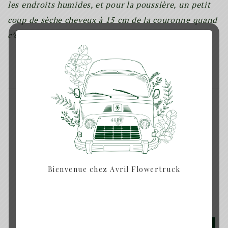
les endroits humides, et pour la poussière, un petit
coup de sèche cheveux à 15 cm de la couronne quand
c’est nécessaire.
(Photo non contractuelle – chaque couronne est
unique)
SHARE:
Bienvenue chez Avril Flowertruck
Produits similaires
Rupture de Stock