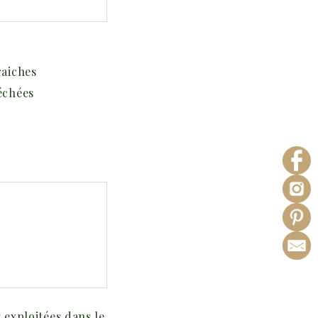
raiches
échées
:
 exploitées dans le