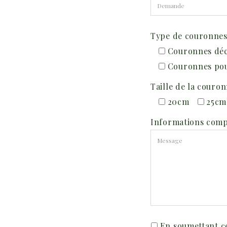
Type de couronnes
Couronnes déc
Couronnes po
Taille de la couro
20cm
25cm
Informations compl
En soumettant ce