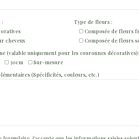
 :
Type de fleurs :
oratives
Composée de fleurs f
ur cheveux
Composée de fleurs s
nne (valable uniquement pour les couronnes décoratives)
30cm
Sur-mesure
émentaires (Spécificités, couleurs, etc.)
 formulaire, j'accepte que les informations saisies soient