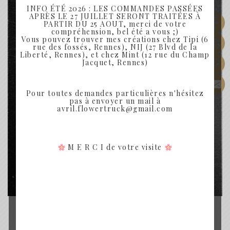
INFO ÉTÉ 2026 : LES COMMANDES PASSÉES
APRÈS LE 27 JUILLET SERONT TRAITÉES À
PARTIR DU 25 AOUT, merci de votre
compréhension, bel été a vous ;)
Vous pouvez trouver mes créations chez Tipi (6
rue des fossés, Rennes), NIJ (27 Blvd de la
Liberté, Rennes), et chez Mint (12 rue du Champ
Jacquet, Rennes)
Pour toutes demandes particulières n'hésitez
pas à envoyer un mail à
avril.flowertruck@gmail.com
M E R C I de votre visite
PEIGNE FLEURS SÉCHÉES
PEIGNE MAO