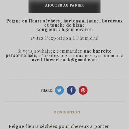
de
AJOUTER AU PANIER
Peigne
Peigne en fleurs séchées, hortensia, jaune, bordeaux
June
et touche de blanc
Longueur : 6,5cm environ
évitez l’exposition à
l’humidité
Si vous souhaitez commander une
barrette
personnalisée
, n’hésitez pas à nous envoyer un mail à
avril.flowertruck@gmail.com
SHARE:
DESCRIPTION
Peigne fleurs séchées pour cheveux à porter