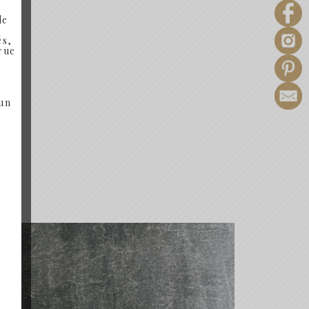
de
és,
 rue
 un