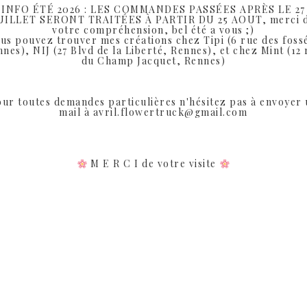
INFO ÉTÉ 2026 : LES COMMANDES PASSÉES APRÈS LE 27
eveux à porter pour toutes les occasions.
UILLET SERONT TRAITÉES À PARTIR DU 25 AOUT, merci 
votre compréhension, bel été a vous ;)
us pouvez trouver mes créations chez Tipi (6 rue des foss
nes), NIJ (27 Blvd de la Liberté, Rennes), et chez Mint (12
du Champ Jacquet, Rennes)
ur toutes demandes particulières n'hésitez pas à envoyer
mail à avril.flowertruck@gmail.com
Produits similaires
M E R C I de votre visite