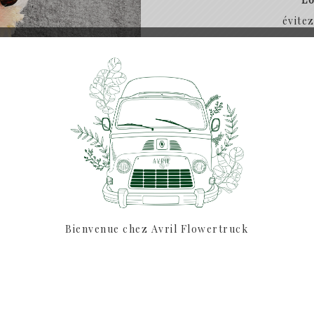
évite
Si vous souhaitez comm
pas à nous envoyer 
SHARE:
Bienvenue chez Avril Flowertruck
DESCRIPTION