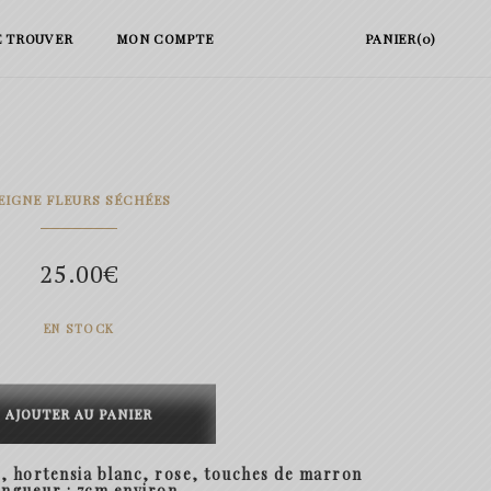
E TROUVER
MON COMPTE
PANIER(0)
EIGNE FLEURS SÉCHÉES
25.00
€
EN STOCK
té
AJOUTER AU PANIER
s, hortensia blanc, rose, touches de marron
ngueur : 7cm environ