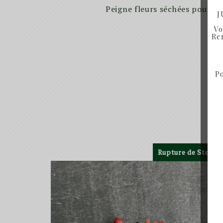
Peigne fleurs séchées pour ch
J
Vo
Ren
Po
Rupture de Stock