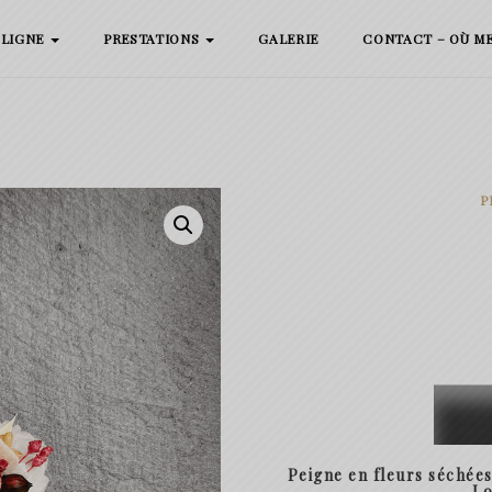
 LIGNE
PRESTATIONS
GALERIE
CONTACT – OÙ M
P
quanti
de
Peigne
Peigne en fleurs séchée
Josie
Lo