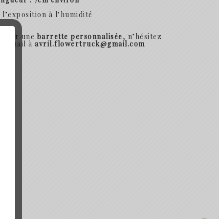
z l’exposition à
l’humidité
ander une
barrette personnalisée
, n’hésitez
un mail à
avril.flowertruck@gmail.com