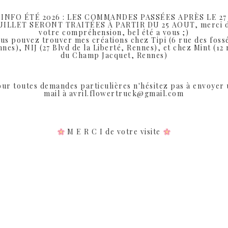
eveux à porter pour toutes les occasions.
INFO ÉTÉ 2026 : LES COMMANDES PASSÉES APRÈS LE 27
UILLET SERONT TRAITÉES À PARTIR DU 25 AOUT, merci 
votre compréhension, bel été a vous ;)
us pouvez trouver mes créations chez Tipi (6 rue des foss
nes), NIJ (27 Blvd de la Liberté, Rennes), et chez Mint (12
du Champ Jacquet, Rennes)
ur toutes demandes particulières n'hésitez pas à envoyer
mail à avril.flowertruck@gmail.com
M E R C I de votre visite
Produits similaires