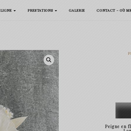
 LIGNE
PRESTATIONS
GALERIE
CONTACT – OÙ M
P
quanti
de
Peigne
Peigne en f
Cléo
Lon