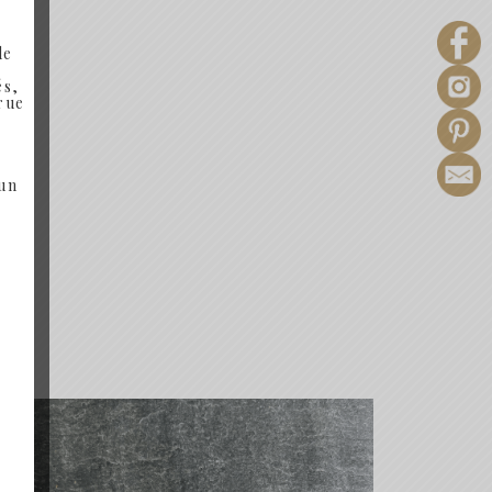
de
és,
 rue
 un