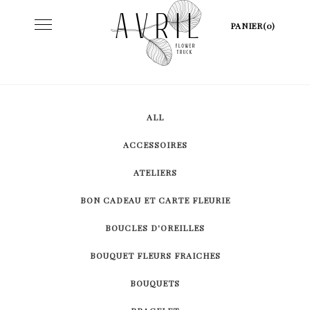
Skip
Toggle
PANIER(0)
to
navigation
content
ALL
ACCESSOIRES
ATELIERS
BON CADEAU ET CARTE FLEURIE
BOUCLES D'OREILLES
BOUQUET FLEURS FRAICHES
BOUQUETS