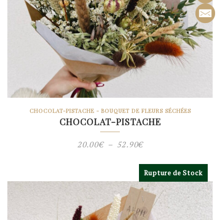
CHOCOLAT-PISTACHE - BOUQUET DE FLEURS SÉCHÉES
CHOCOLAT-PISTACHE
Plage
20.00
€
–
52.90
€
de
prix :
Rupture de Stock
20.00€
à
52.90€