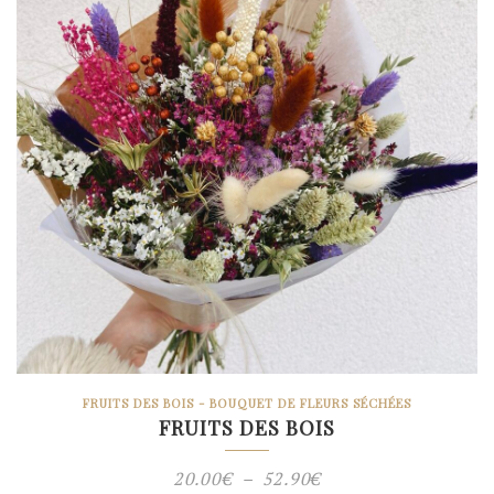
FRUITS DES BOIS - BOUQUET DE FLEURS SÉCHÉES
FRUITS DES BOIS
Plage
20.00
€
–
52.90
€