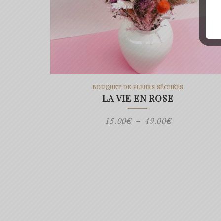
BOUQUET DE FLEURS SÉCHÉES
LA VIE EN ROSE
Plage
15.00
€
–
49.00
€
de
prix :
15.00€
à
49.00€