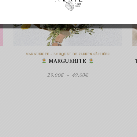
MARGUERITE - BOUQUET DE FLEURS SÉCHÉES
MARGUERITE
Plage
29.00
€
–
49.00
€
de
prix :
29.00€
à
49.00€