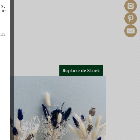
és,
 rue
 un
Rupture de Stock