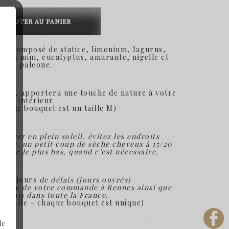
52.90€
at-
he
AJOUTER AU PANIER
ées composé de statice, limonium, lagurus,
ampa mini, eucalyptus, amarante, nigelle et
paleone.
ache
, apportera une touche de nature à votre
intérieur.
to, le bouquet est un taille M)
xposer en plein soleil, évitez les endroits
ière, un petit coup de sèche cheveux à 15/20
mode le plus bas, quand c’est nécessaire.
mum
3 jours
de délais (jours ouvrés)
propre de votre commande à Rennes ainsi que
 envois dans toute la France.
ctuelle – chaque bouquet est unique)
de