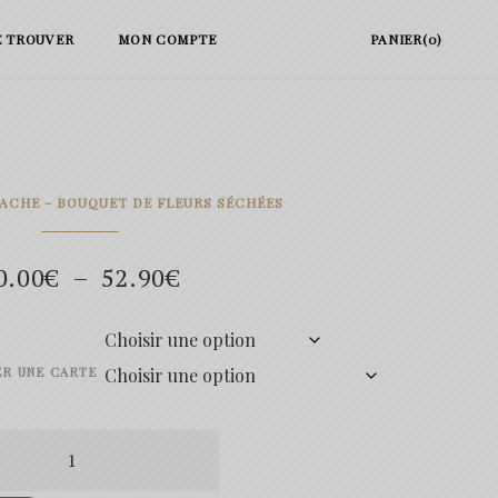
E TROUVER
MON COMPTE
PANIER(0)
ACHE - BOUQUET DE FLEURS SÉCHÉES
Plage
0.00
€
–
52.90
€
de
prix :
ER UNE CARTE
20.00€
té
à