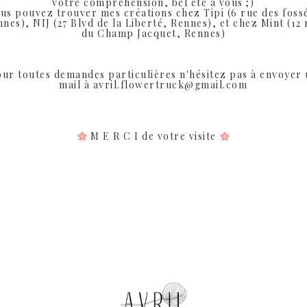
votre compréhension, bel été a vous ;)
SHARE:
us pouvez trouver mes créations chez Tipi (6 rue des foss
nes), NIJ (27 Blvd de la Liberté, Rennes), et chez Mint (12
du Champ Jacquet, Rennes)
ur toutes demandes particulières n'hésitez pas à envoyer
mail à avril.flowertruck@gmail.com
Produits similaires
M E R C I de votre visite
Rupture de Stock