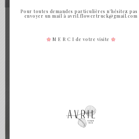
Pour toutes demandes particulières n'hésitez pas
envoyer un mail à avril.flowertruck@gmail.com
LE LAVANDIN
LAVANDIN
Plage
15.00
€
–
29.00
€
M E R C I de votre visite
de
prix :
Rupture de Stock
15.00€
à
29.00€