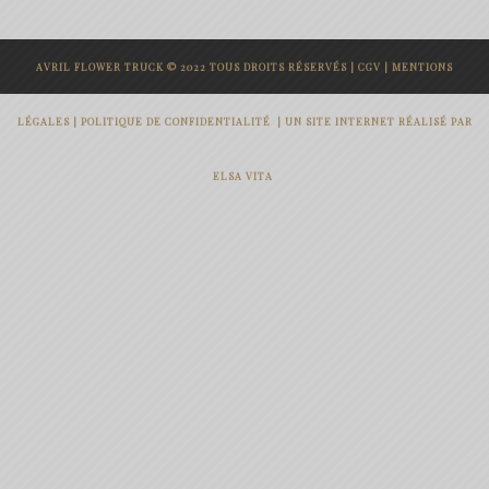
prix :
15.00€
AVRIL FLOWER TRUCK © 2022 TOUS DROITS RÉSERVÉS |
CGV
|
MENTIONS
à
49.00€
LÉGALES
|
POLITIQUE DE CONFIDENTIALITÉ
|
UN SITE INTERNET RÉALISÉ PAR
ELSA VITA