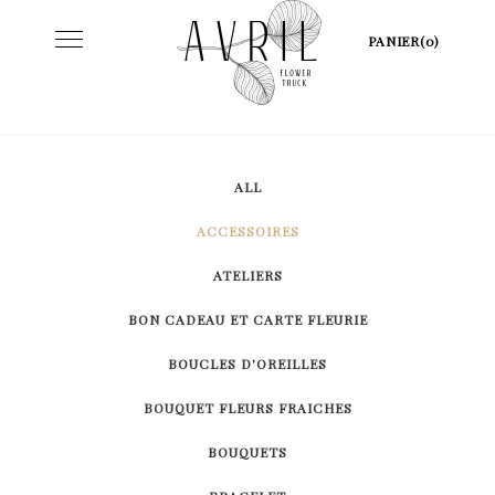
Skip
Toggle
PANIER(0)
to
navigation
content
ALL
ACCESSOIRES
ATELIERS
BON CADEAU ET CARTE FLEURIE
BOUCLES D'OREILLES
BOUQUET FLEURS FRAICHES
BOUQUETS