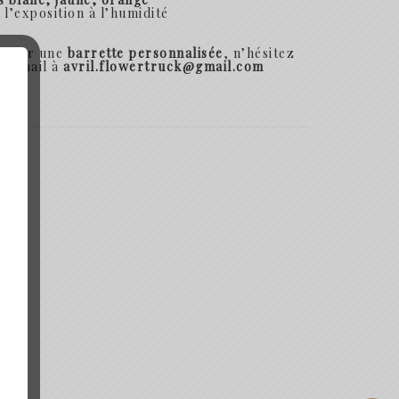
z l’exposition à
l’humidité
ander une
barrette personnalisée
, n’hésitez
un mail à
avril.flowertruck@gmail.com