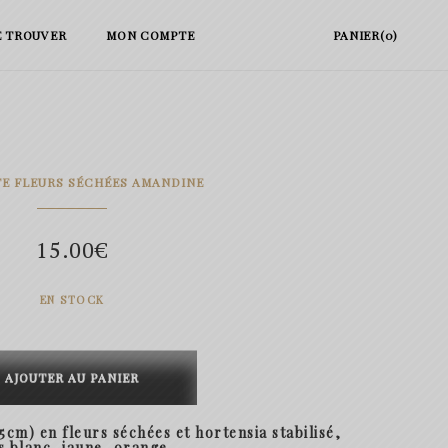
E TROUVER
MON COMPTE
PANIER(0)
E FLEURS SÉCHÉES AMANDINE
15.00
€
EN STOCK
té
AJOUTER AU PANIER
te
 5cm) en fleurs séchées et hortensia stabilisé,
ine
s blanc, jaune, orange