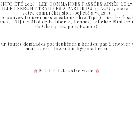
INFO ÉTÉ 2026 : LES COMMANDES PASSÉES APRÈS LE 27
cheveux à porter pour toutes les occasions.
UILLET SERONT TRAITÉES À PARTIR DU 25 AOUT, merci 
votre compréhension, bel été a vous ;)
us pouvez trouver mes créations chez Tipi (6 rue des foss
nes), NIJ (27 Blvd de la Liberté, Rennes), et chez Mint (12
du Champ Jacquet, Rennes)
ur toutes demandes particulières n'hésitez pas à envoyer
mail à avril.flowertruck@gmail.com
Produits similaires
M E R C I de votre visite