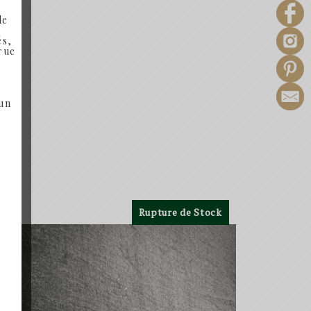
de
és,
 rue
 un
Rupture de Stock