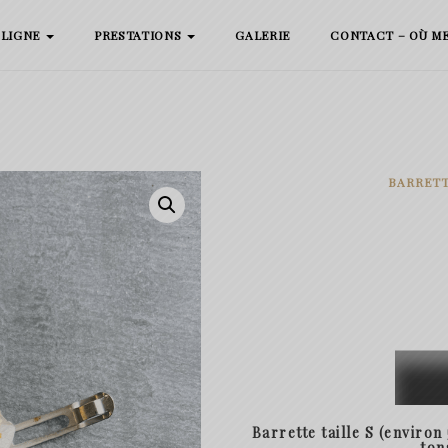
 LIGNE
PRESTATIONS
GALERIE
CONTACT – OÙ M
BARRETT
quanti
de
Barret
Barrette taille S (environ
Amand
ton