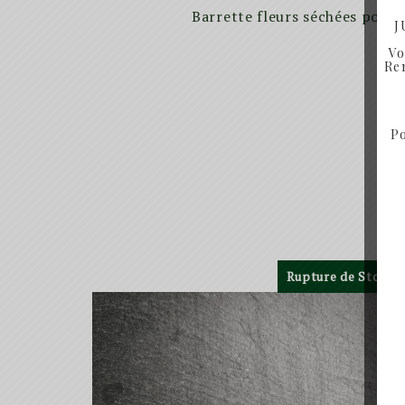
Barrette fleurs séchées pour 
J
Vo
Ren
Po
Rupture de Stock