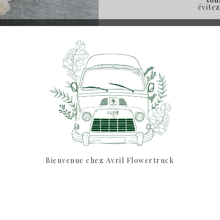
évite
Si vous souhaitez comm
pas à nous envoyer 
SHARE:
Bienvenue chez Avril Flowertruck
DESCRIPTION