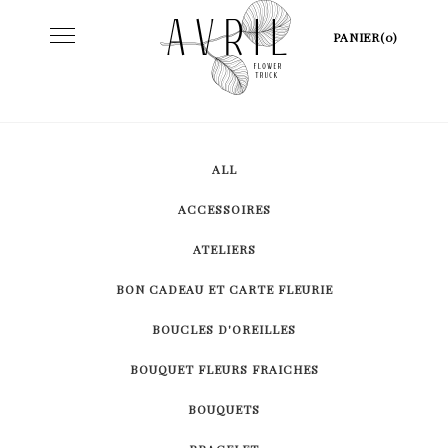
Skip
Toggle
PANIER(0)
to
navigation
content
ALL
ACCESSOIRES
ATELIERS
BON CADEAU ET CARTE FLEURIE
BOUCLES D'OREILLES
BOUQUET FLEURS FRAICHES
BOUQUETS