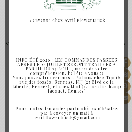
Lieu : A mon atelier, dans la ZI SUD-EST, au 8 bis
Rue des Landelles 35510 Cesson Sevigné.
Bienvenue chez Avril Flowertruck
10h-12h
Vous pourrez confectionner votre propre couronne
de fleurs murale, lors d’un atelier de 2h.
INFO ÉTÉ 2026 : LES COMMANDES PASSÉES
Atelier en petit groupe.
APRÈS LE 27 JUILLET SERONT TRAITÉES À
PARTIR DU 25 AOUT, merci de votre
compréhension, bel été a vous ;)
Si vous avez un bon cadeau, envoyez moi
Vous pouvez trouver mes créations chez Tipi (6
rue des fossés, Rennes), NIJ (27 Blvd de la
directement un mail pour réserver :
Liberté, Rennes), et chez Mint (12 rue du Champ
Jacquet, Rennes)
avril.flowertruck@gmail.com
Pour toutes demandes particulières n'hésitez
pas à envoyer un mail à
* Si le nombre minimum de participants n’est pas
avril.flowertruck@gmail.com
atteint (4), l’atelier est susceptible d’être annulé,