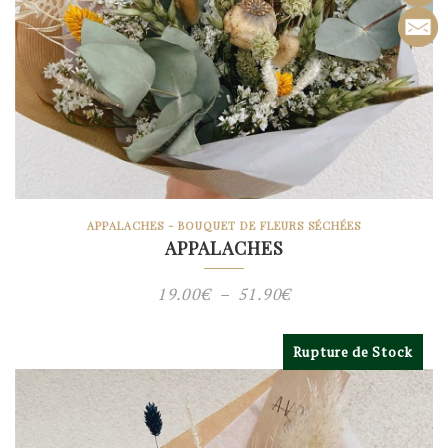
APPALACHES - BOUQUET DE FLEURS SÉCHÉES
APPALACHES
Plage
19.00
€
–
51.90
€
de
prix :
Rupture de Stock
19.00€
à
51.90€