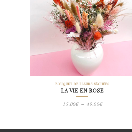
BOUQUET DE FLEURS SÉCHÉES
LA VIE EN ROSE
Plage
15.00
€
–
49.00
€
de
prix :
15.00€