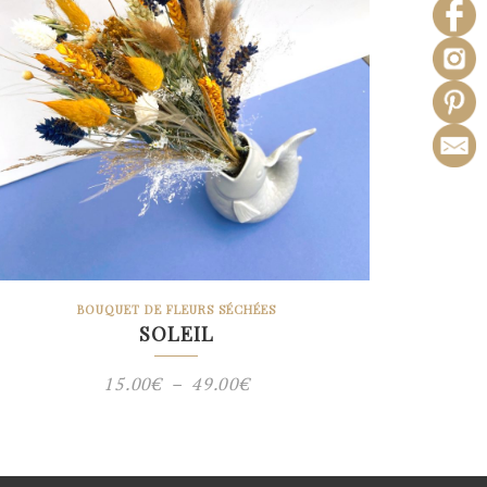
BOUQUET DE FLEURS SÉCHÉES
SOLEIL
Plage
15.00
€
–
49.00
€
de
prix :
15.00€