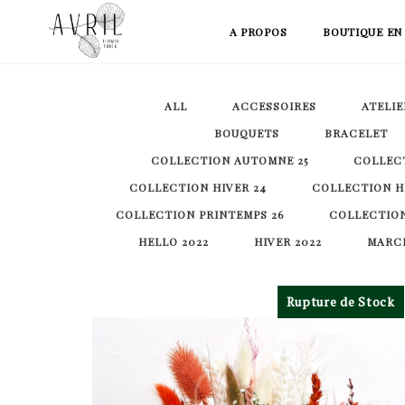
Skip
A PROPOS
BOUTIQUE EN
to
content
ALL
ACCESSOIRES
ATELIE
BOUQUETS
BRACELET
COLLECTION AUTOMNE 25
COLLECT
COLLECTION HIVER 24
COLLECTION HI
COLLECTION PRINTEMPS 26
COLLECTION
HELLO 2022
HIVER 2022
MARCH
Rupture de Stock