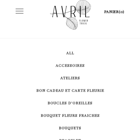
Skip
Toggle
PANIER(0)
to
navigation
content
ALL
ACCESSOIRES
ATELIERS
BON CADEAU ET CARTE FLEURIE
BOUCLES D'OREILLES
BOUQUET FLEURS FRAICHES
BOUQUETS