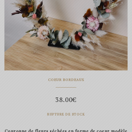
COEUR BORDEAUX
38.00
€
RUPTURE DE STOCK
Couronne de fleurs séchées en forme de coeur modèle