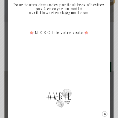
Pour toutes demandes particulières n'hésitez
pas à envoyer un mail à
avril.flowertruck@gmail.com
MYRTILLE - COURONNE DE FLEURS SÉCHÉES
M E R C I de votre visite
COURONNE DE FLEURS SÉCHÉES –
MYRTILLE
Plage
30.00
€
–
45.00
€
de
prix :
Rupture de Stock
30.00€
à
45.00€