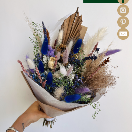
10.00€
à
52.90€