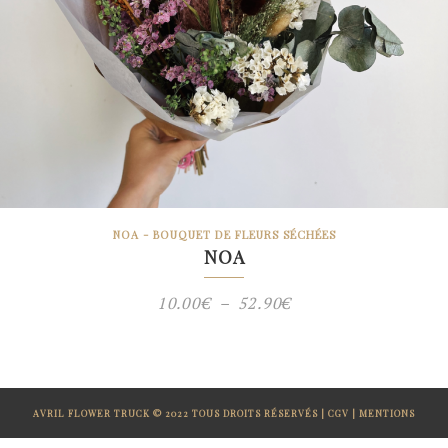
NOA - BOUQUET DE FLEURS SÉCHÉES
NOA
Plage
10.00
€
–
52.90
€
de
prix :
10.00€
AVRIL FLOWER TRUCK © 2022 TOUS DROITS RÉSERVÉS |
CGV
|
MENTIONS
à