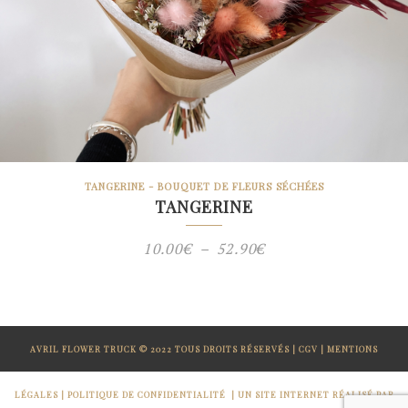
TANGERINE - BOUQUET DE FLEURS SÉCHÉES
TANGERINE
Plage
10.00
€
–
52.90
€
de
prix :
10.00€
AVRIL FLOWER TRUCK © 2022 TOUS DROITS RÉSERVÉS |
CGV
|
MENTIONS
à
52.90€
LÉGALES
|
POLITIQUE DE CONFIDENTIALITÉ
|
UN SITE INTERNET RÉALISÉ PAR