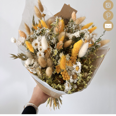
à
52.90€