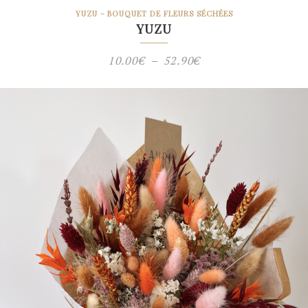
YUZU - BOUQUET DE FLEURS SÉCHÉES
YUZU
Plage
10.00
€
–
52.90
€
de
prix :
10.00€
à
52.90€