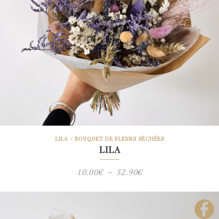
LILA - BOUQUET DE FLEURS SÉCHÉES
LILA
Plage
10.00
€
–
52.90
€
de
prix :
10.00€