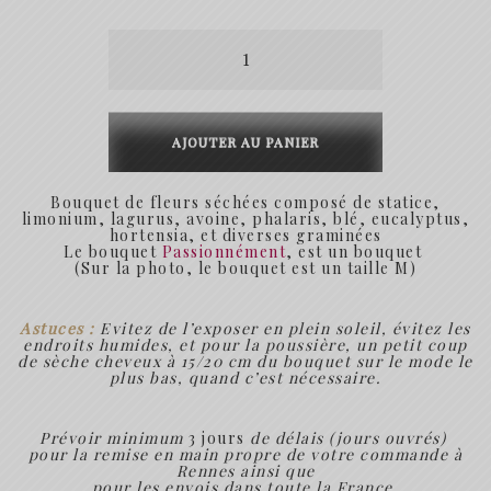
12.00€
quantité
à
de
54.90€
Passionnément
AJOUTER AU PANIER
Bouquet de fleurs séchées composé de statice,
limonium, lagurus, avoine, phalaris, blé, eucalyptus,
hortensia, et diverses graminées
Le bouquet
Passionnément
, est un bouquet
(Sur la photo, le bouquet est un taille M)
Astuces :
Evitez de l’exposer en plein soleil, évitez les
endroits humides, et pour la poussière, un petit coup
de sèche cheveux à 15/20 cm du bouquet sur le mode le
plus bas, quand c’est nécessaire.
Prévoir minimum
3 jours
de délais (jours ouvrés)
pour la remise en main propre de votre commande à
Rennes ainsi que
pour les envois dans toute la France.