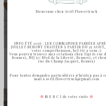
Bienvenue chez Avril Flowertruck
INFO ÉTÉ 2026 : LES COMMANDES PASSÉES APRÈ
JUILLET SERONT TRAITÉES À PARTIR DU 25 AOUT, 
votre compréhension, bel été a vous ;)
Vous pouvez trouver mes créations chez Tipi (6 rue d
GRENADE - BOUQUET DE FLEURS SÉCHÉES
Rennes), NIJ (27 Blvd de la Liberté, Rennes), et chez
GRENADE
rue du Champ Jacquet, Rennes)
Plage
19.00
€
–
49.00
€
Pour toutes demandes particulières n'hésitez pas à 
de
mail à avril.flowertruck@gmail.com
prix :
Rupture de Stock
19.00€
M E R C I de votre visite
à