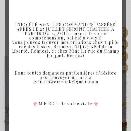
INFO ÉTÉ 2026 : LES COMMANDES PASSÉES
Produits similaires
APRÈS LE 27 JUILLET SERONT TRAITÉES À
PARTIR DU 25 AOUT, merci de votre
compréhension, bel été a vous ;)
Vous pouvez trouver mes créations chez Tipi (6
rue des fossés, Rennes), NIJ (27 Blvd de la
Rupture de Stock
Liberté, Rennes), et chez Mint (12 rue du Champ
Jacquet, Rennes)
Pour toutes demandes particulières n'hésitez
pas à envoyer un mail à
avril.flowertruck@gmail.com
M E R C I de votre visite