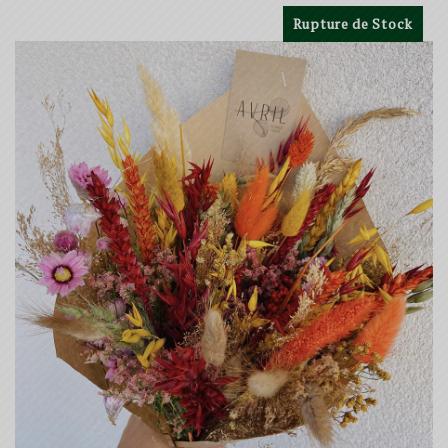
prix :
Rupture de Stock
29.00€
à
49.00€