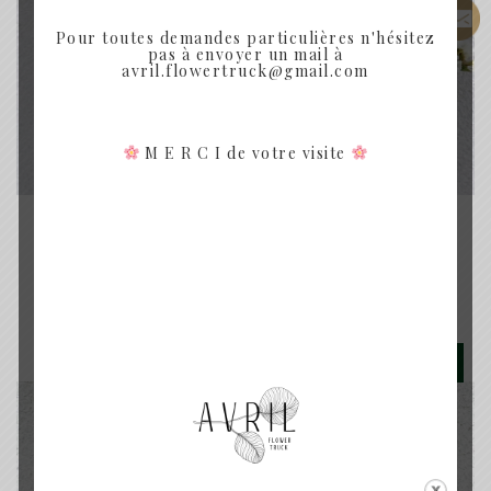
Pour toutes demandes particulières n'hésitez
pas à envoyer un mail à
avril.flowertruck@gmail.com
M E R C I de votre visite
MOLÈNE - BOUQUET DE FLEURS SÉCHÉES
MOLÈNE
Plage
30.00
€
–
50.00
€
de
prix :
Rupture de Stock
30.00€
à
50.00€