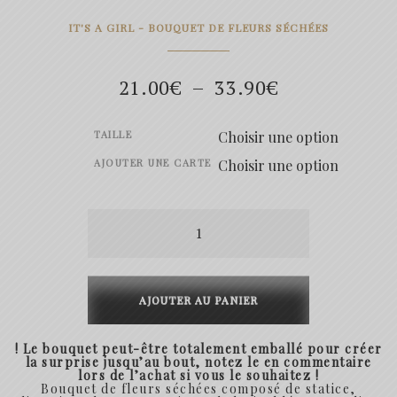
IT'S A GIRL - BOUQUET DE FLEURS SÉCHÉES
Plage
21.00
€
–
33.90
€
de
TAILLE
prix :
AJOUTER UNE CARTE
21.00€
quantité
à
de
33.90€
It's
a
AJOUTER AU PANIER
girl
! Le bouquet peut-être totalement emballé pour créer
!
la surprise jusqu’au bout, notez le en commentaire
lors de l’achat si vous le souhaitez !
Bouquet de fleurs séchées composé de statice,