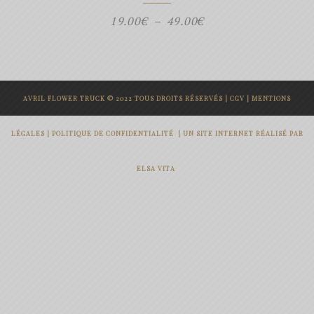
Plage
19.00
€
–
49.00
€
de
prix :
19.00€
AVRIL FLOWER TRUCK © 2022 TOUS DROITS RÉSERVÉS |
CGV
|
MENTIONS
à
49.00€
LÉGALES
|
POLITIQUE DE CONFIDENTIALITÉ
|
UN SITE INTERNET RÉALISÉ PAR
ELSA VITA