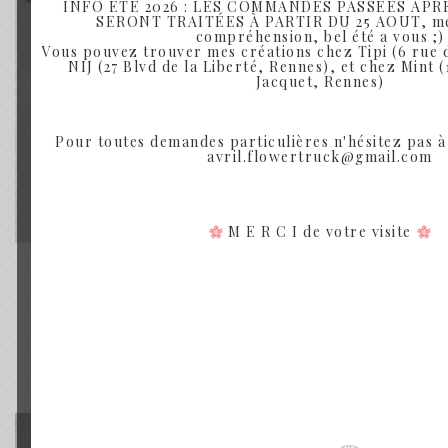
INFO ÉTÉ 2026 : LES COMMANDES PASSÉES APRÈ
SERONT TRAITÉES À PARTIR DU 25 AOUT, mer
compréhension, bel été a vous ;)
Vous pouvez trouver mes créations chez Tipi (6 rue 
NIJ (27 Blvd de la Liberté, Rennes), et chez Mint
Jacquet, Rennes)
Pour toutes demandes particulières n'hésitez pas à
avril.flowertruck@gmail.com
M E R C I de votre visite
COLCHIQUE - BOUQUET DE FLEURS SÉCHÉES
COLCHIQUE
Plage
19.00
€
–
49.00
€
de
prix :
Rupture de Stock
19.00€