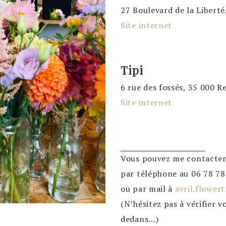
27 Boulevard de la Libert
Site internet
Tipi
6 rue des fossés, 35 000 R
Site internet
Vous pouvez me contacter
par téléphone au 06 78 78
ou par mail à
avril.flowe
(N’hésitez pas à vérifier v
dedans…)