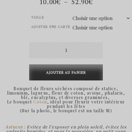
Plage
10.00
€
–
52.90
€
de
TAILLE
prix :
AJOUTER UNE CARTE
10.00€
quantité
à
de
52.90€
Coton
AJOUTER AU PANIER
Bouquet de fleurs séchées composé de statice,
limonium, lagurus, fleur de coton, avoine, phalaris,
blé, eucalyptus, et diverses graminées,
Le bouquet
Coton
, idéal pour fleurir votre intérieur
pendant les fêtes
(Sur la photo, le bouquet est un taille M)
Astuces :
Evitez de l’exposer en plein soleil, évitez les
endroits humides, et pour la poussière, un petit coup