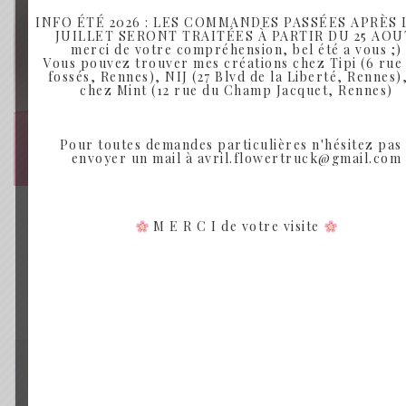
INFO ÉTÉ 2026 : LES COMMANDES PASSÉES APRÈS L
JUILLET SERONT TRAITÉES À PARTIR DU 25 AOU
merci de votre compréhension, bel été a vous ;)
Vous pouvez trouver mes créations chez Tipi (6 rue
fossés, Rennes), NIJ (27 Blvd de la Liberté, Rennes),
chez Mint (12 rue du Champ Jacquet, Rennes)
Pour toutes demandes particulières n'hésitez pas
envoyer un mail à avril.flowertruck@gmail.com
BOUQUET DE FLEURS SÉCHÉES
M E R C I de votre visite
LA VIE EN ROSE
Plage
15.00
€
–
49.00
€
de
prix :
Rupture de Stock
15.00€
à