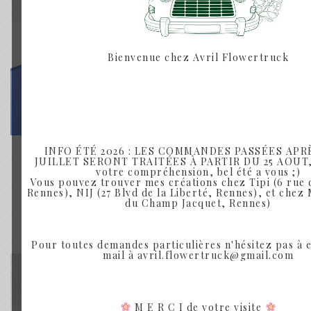
Bienvenue chez Avril Flowertruck
INFO ÉTÉ 2026 : LES COMMANDES PASSÉES APRÈ
BOUQUET DE FLEURS SÉCHÉES
JUILLET SERONT TRAITÉES À PARTIR DU 25 AOUT,
SOLEIL
votre compréhension, bel été a vous ;)
Vous pouvez trouver mes créations chez Tipi (6 rue 
Rennes), NIJ (27 Blvd de la Liberté, Rennes), et chez 
Plage
15.00
€
–
49.00
€
du Champ Jacquet, Rennes)
de
prix :
Rupture de Stock
Pour toutes demandes particulières n'hésitez pas à 
mail à avril.flowertruck@gmail.com
15.00€
à
49.00€
M E R C I de votre visite