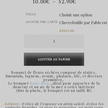
Plage
10.00
€
–
52.90
€
de
TAILLE
prix :
AJOUTER UNE CARTE
10.00€
EFFACER
quantité
à
de
52.90€
Saint
Malo
AJOUTER AU PANIER
Bouquet de fleurs séchées composé de statice,
limonium, lagurus, avoine, phalaris, blé, et diverses
graminées,
Le bouquet
Saint-Malo
, idéal pour apporter de la
douceur et un air de la mer à votre intérieur
(Sur la photo, le bouquet est un taille M)
Astuces :
Evitez de l’exposer en plein soleil, évitez les
endroits humides, et pour la poussière, un petit coup