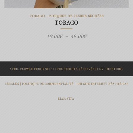
TOBAGO - BOUQUET DE FLEURS SÉCHÉES
TOBAGO
Plage
19.00
€
–
49.00
€
de
prix :
19.00€
AVRIL FLOWER TRUCK © 2022 TOUS DROITS RÉSERVÉS |
CGV
|
MENTIONS
à
49.00€
LÉGALES
|
POLITIQUE DE CONFIDENTIALITÉ
|
UN SITE INTERNET RÉALISÉ PAR
ELSA VITA