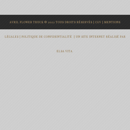
prix :
19.00€
AVRIL FLOWER TRUCK © 2022 TOUS DROITS RÉSERVÉS |
CGV
|
MENTIONS
à
49.00€
LÉGALES
|
POLITIQUE DE CONFIDENTIALITÉ
|
UN SITE INTERNET RÉALISÉ PAR
ELSA VITA