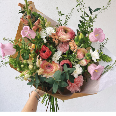
à
52.90€