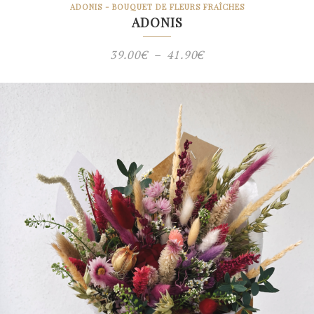
ADONIS - BOUQUET DE FLEURS FRAÎCHES
ADONIS
Plage
39.00
€
–
41.90
€
de
prix :
39.00€
à
41.90€