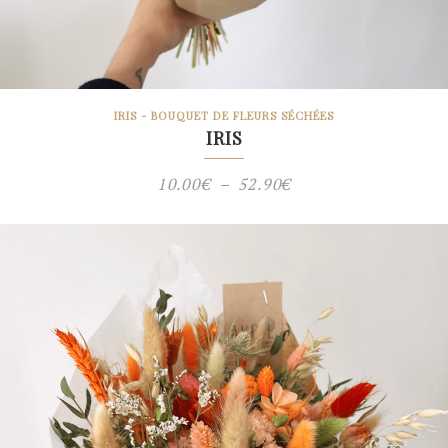
IRIS - BOUQUET DE FLEURS SÉCHÉES
IRIS
Plage
10.00
€
–
52.90
€
de
prix :
10.00€
à
52.90€