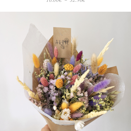
de
prix :
10.00€
à
52.90€