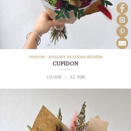
CUPIDON - BOUQUET DE FLEURS SÉCHÉES
CUPIDON
Plage
10.00
€
–
52.90
€
de
prix :
10.00€
à
52.90€