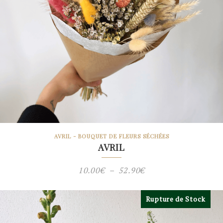
AVRIL - BOUQUET DE FLEURS SÉCHÉES
AVRIL
Plage
10.00
€
–
52.90
€
de
prix :
Rupture de Stock
10.00€