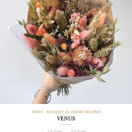
VENUS - BOUQUET DE FLEURS SÉCHÉES
VENUS
Plage
10.00
€
–
52.90
€