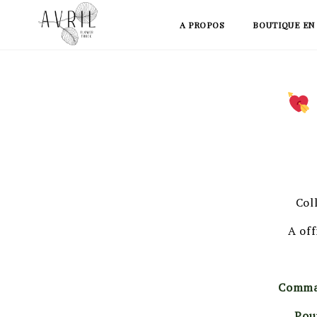
Skip
A PROPOS
BOUTIQUE EN
to
content
Col
A off
Command
Pou