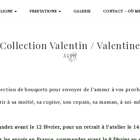
 LIGNE
PRESTATIONS
GALERIE
CONTACT – OÙ M
Collection Valentin / Valentin
lection de bouquets pour envoyer de l’amour à vos proc
rir à sa moitié, sa copine, son copain, sa maman, à soi
ez avant le 12 février, pour un retrait à l’atelier le 14
r les envois en France, commandez avant le 9 février au s