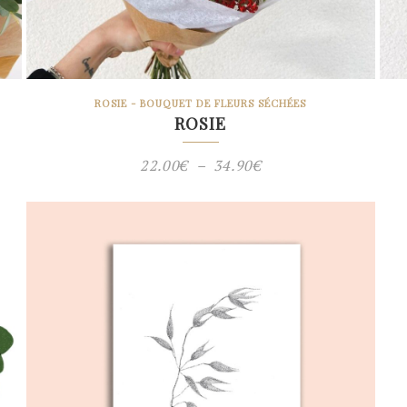
ROSIE - BOUQUET DE FLEURS SÉCHÉES
ROSIE
Plage
22.00
€
–
34.90
€
de
prix :
22.00€
à
34.90€