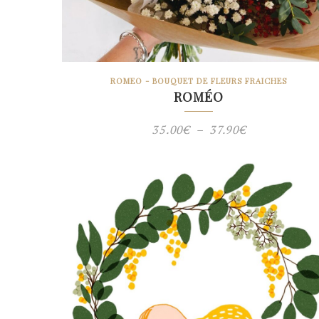
ROMEO - BOUQUET DE FLEURS FRAICHES
ROMÉO
Plage
35.00
€
–
37.90
€
de
prix :
35.00€
à
37.90€