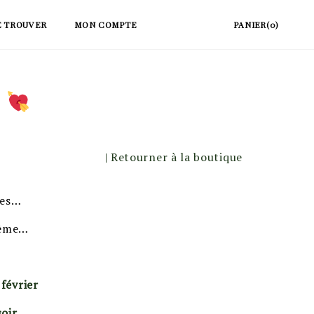
E TROUVER
MON COMPTE
PANIER(0)
e
| Retourner à la boutique
hes…
-même…
 février
oir.